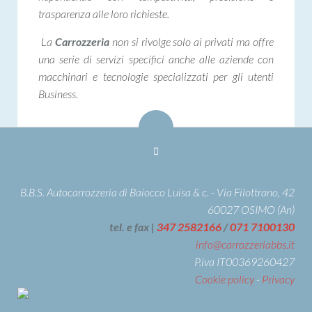
trasparenza alle loro richieste.
La
Carrozzeria
non si rivolge solo ai privati ma offre
una serie di servizi specifici anche alle aziende con
macchinari e tecnologie specializzati per gli utenti
Business.
B.B.S. Autocarrozzeria di Baiocco Luisa & c. - Via Filottrano, 42
60027 OSIMO (An)
tel. e fax |
347 2582166
/
071 7100130
info@carrozzeriabbs.it
P.iva IT00369260427
Cookie policy
-
Privacy