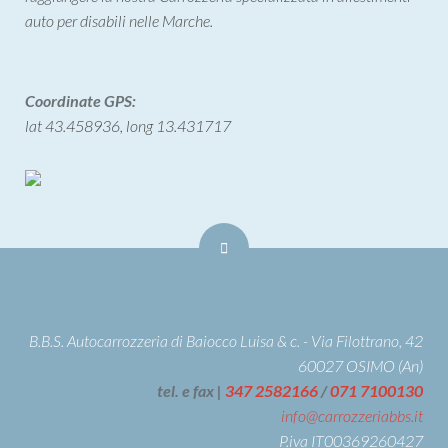
auto per disabili nelle Marche.
Coordinate GPS:
lat 43.458936, long 13.431717
B.B.S. Autocarrozzeria di Baiocco Luisa & c. - Via Filottrano, 42
60027 OSIMO (An)
tel. e fax |
347 2582166
/
071 7100130
info@carrozzeriabbs.it
P.iva IT00369260427