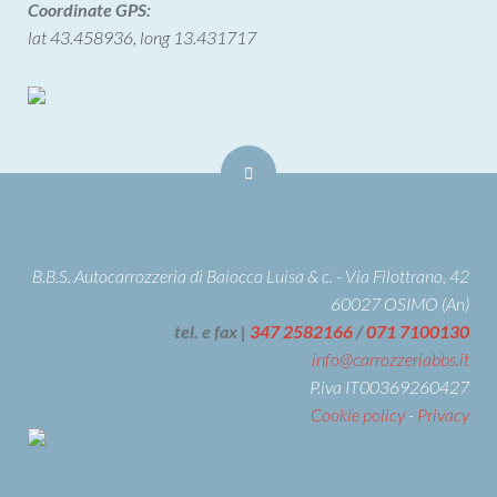
Coordinate GPS:
lat 43.458936, long 13.431717
B.B.S. Autocarrozzeria di Baiocco Luisa & c. - Via Filottrano, 42
60027 OSIMO (An)
tel. e fax |
347 2582166
/
071 7100130
info@carrozzeriabbs.it
P.iva IT00369260427
Cookie policy
-
Privacy